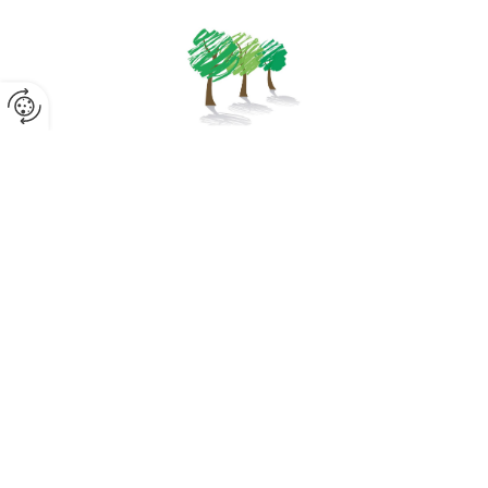
DER GÄRTNER LAIMINGER GMBH
Tel.:
+43 664 4301213
E-Mail:
info@laiminger.com
Bahnhofstraße 30, 6361 Hopfgarten im Brixental
Impressum
|
Datenschutz
|
Kontakt
|
Kufstein