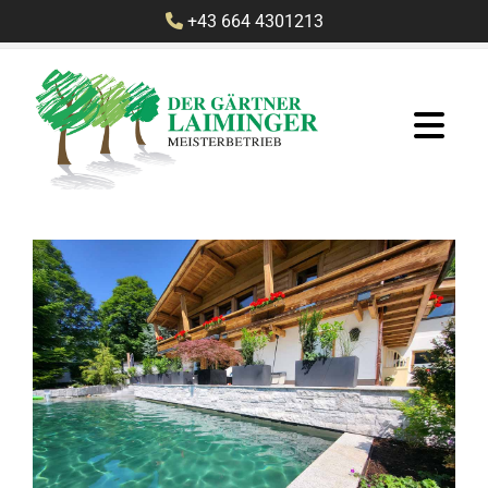
+43 664 4301213
