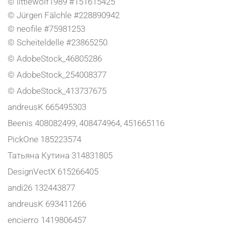
© littlewolf1989 #151615425
© Jürgen Fälchle #228890942
© neofile #75981253
© Scheiteldelle #23865250
© AdobeStock_46805286
© AdobeStock_254008377
© AdobeStock_413737675
andreusK 665495303
Beenis 408082499, 408474964, 451665116
PickOne 185223574
Татьяна Кутина 314831805
DesignVectX 615266405
andi26 132443877
andreusK 693411266
encierro 1419806457